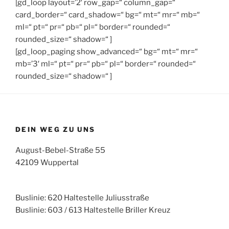
[gd_loop layout=’2′ row_gap=“ column_gap=“
card_border=“ card_shadow=“ bg=“ mt=“ mr=“ mb=“
ml=“ pt=“ pr=“ pb=“ pl=“ border=“ rounded=“
rounded_size=“ shadow=“ ]
[gd_loop_paging show_advanced=“ bg=“ mt=“ mr=“
mb=’3′ ml=“ pt=“ pr=“ pb=“ pl=“ border=“ rounded=“
rounded_size=“ shadow=“ ]
DEIN WEG ZU UNS
August-Bebel-Straße 55
42109 Wuppertal
Buslinie: 620 Haltestelle Juliusstraße
Buslinie: 603 / 613 Haltestelle Briller Kreuz