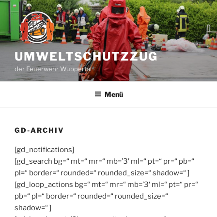
Zum
Inhalt
springen
UMWELTSCHUTZZUG
der Feuerwehr Wuppertal
Menü
GD-ARCHIV
[gd_notifications]
[gd_search bg=“ mt=“ mr=“ mb=’3′ ml=“ pt=“ pr=“ pb=“
pl=“ border=“ rounded=“ rounded_size=“ shadow=“ ]
[gd_loop_actions bg=“ mt=“ mr=“ mb=’3′ ml=“ pt=“ pr=“
pb=“ pl=“ border=“ rounded=“ rounded_size=“
shadow=“ ]