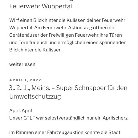
Feuerwehr Wuppertal
Wirf einen Blick hinter die Kulissen deiner Feuerwehr
Wuppertal. Am Feuerwehr-Aktionstag öffnen die
Gerätehäuser der Freiwilligen Feuerwehr Ihre Türen
und Tore für euch und ermöglichen einen spannenden
Blick hinter die Kulissen.
„Feuerwehr-
weiterlesen
Aktionstag:
Erkunde
VERÖFFENTLICHT
APRIL 1, 2022
AM
deine
3.. 2.. 1.., Meins. – Super Schnapper für den
Feuerwehr
Umweltschutzzug
Wuppertal“
April, April
Unser GTLF war selbstverständlich nur ein Aprilscherz.
Im Rahmen einer Fahrzeugauktion konnte die Stadt