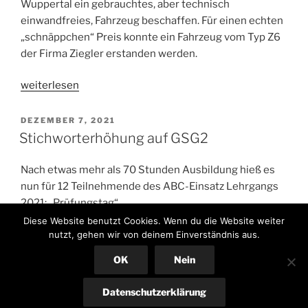
Wuppertal ein gebrauchtes, aber technisch
einwandfreies, Fahrzeug beschaffen. Für einen echten
„schnäppchen“ Preis konnte ein Fahrzeug vom Typ Z6
der Firma Ziegler erstanden werden.
„3..
weiterlesen
2..
1..,
VERÖFFENTLICHT
DEZEMBER 7, 2021
AM
Meins.
Stichworterhöhung auf GSG2
–
Super
Nach etwas mehr als 70 Stunden Ausbildung hieß es
Schnapper
nun für 12 Teilnehmende des ABC-Einsatz Lehrgangs
für
2021: „Prüfungstag“.
den
Diese Website benutzt Cookies. Wenn du die Website weiter
Umweltschutzzug“
In einer theoretischen Prüfung mussten die Prüflinge
nutzt, gehen wir von deinem Einverständnis aus.
zeigen, was sie in den vergangenen Wochen
OK
Nein
erlernt haben und was davon noch im Kopf geblieben
ist. Den Abschluss markierte auch in diesem Jahr das
Datenschutzerklärung
Ende der praktischen Ausbildung.