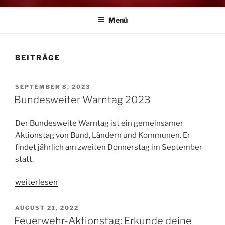
Menü
BEITRÄGE
VERÖFFENTLICHT
SEPTEMBER 8, 2023
AM
Bundesweiter Warntag 2023
Der Bundesweite Warntag ist ein gemeinsamer
Aktionstag von Bund, Ländern und Kommunen. Er
findet jährlich am zweiten Donnerstag im September
statt.
„Bundesweiter
weiterlesen
Warntag
2023“
VERÖFFENTLICHT
AUGUST 21, 2022
AM
Feuerwehr-Aktionstag: Erkunde deine