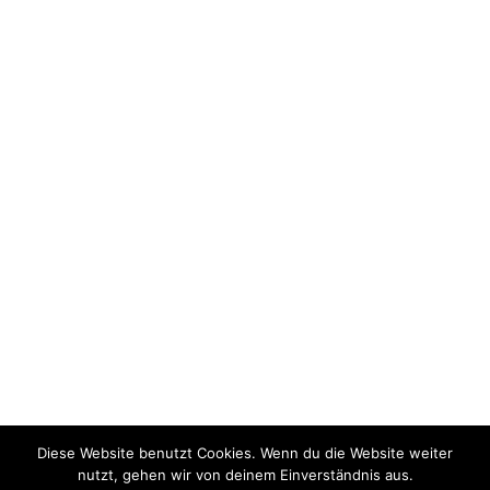
Diese Website benutzt Cookies. Wenn du die Website weiter
Kontakt
Impressum
Datenschutzerklärung
nutzt, gehen wir von deinem Einverständnis aus.