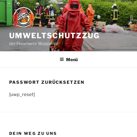
Zum
Inhalt
springen
UMWELTSCHUTZZUG
der Feuerwehr Wuppertal
Menü
PASSWORT ZURÜCKSETZEN
[uwp_reset]
DEIN WEG ZU UNS