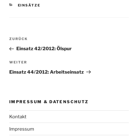
KATEGORIEN
EINSÄTZE
Beitragsnavigation
Vorheriger
ZURÜCK
Beitrag
Einsatz 42/2012: Ölspur
Nächster
WEITER
Beitrag
Einsatz 44/2012: Arbeitseinsatz
IMPRESSUM & DATENSCHUTZ
Kontakt
Impressum