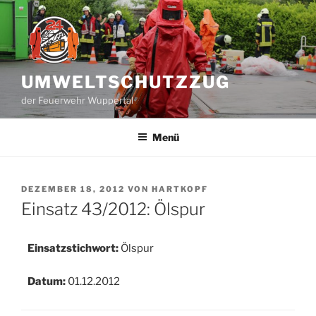
Zum
Inhalt
springen
UMWELTSCHUTZZUG
der Feuerwehr Wuppertal
Menü
VERÖFFENTLICHT
DEZEMBER 18, 2012
VON
HARTKOPF
AM
Einsatz 43/2012: Ölspur
Einsatzstichwort:
Ölspur
Datum:
01.12.2012