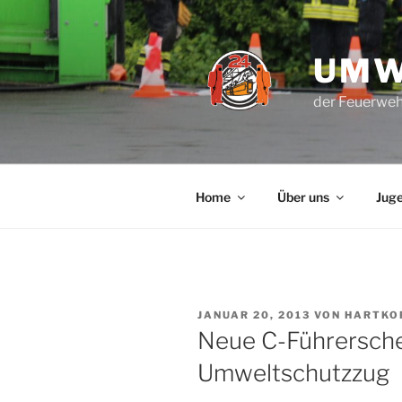
Zum
Inhalt
springen
UMW
der Feuerweh
Home
Über uns
Jug
VERÖFFENTLICHT
JANUAR 20, 2013
VON
HARTKO
AM
Neue C-Führersche
Umweltschutzzug