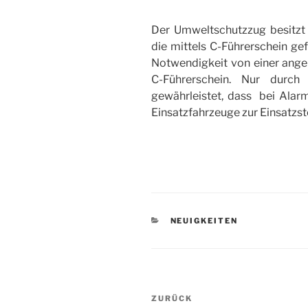
Der Umweltschutzzug besitzt
die mittels C-Führerschein ge
Notwendigkeit von einer ange
C-Führerschein. Nur durch
gewährleistet, dass bei Alar
Einsatzfahrzeuge zur Einsatzs
KATEGORIEN
NEUIGKEITEN
Beitragsnavigation
Vorheriger
ZURÜCK