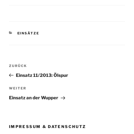
KATEGORIEN
EINSÄTZE
Beitragsnavigation
Vorheriger
ZURÜCK
Beitrag
Einsatz 11/2013: Ölspur
Nächster
WEITER
Beitrag
Einsatz an der Wupper
IMPRESSUM & DATENSCHUTZ