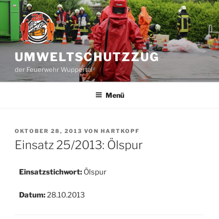
Zum
Inhalt
springen
UMWELTSCHUTZZUG
der Feuerwehr Wuppertal
Menü
VERÖFFENTLICHT
OKTOBER 28, 2013
VON
HARTKOPF
AM
Einsatz 25/2013: Ölspur
Einsatzstichwort:
Ölspur
Datum:
28.10.2013