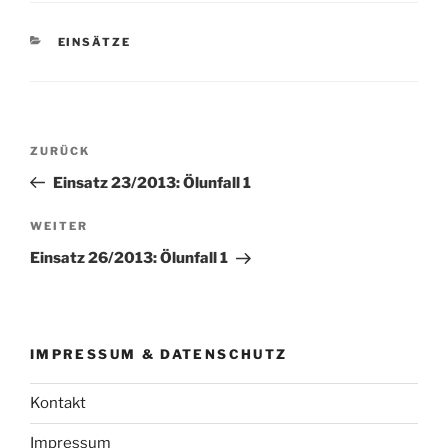
KATEGORIEN
EINSÄTZE
Beitragsnavigation
Vorheriger
ZURÜCK
Beitrag
Einsatz 23/2013: Ölunfall 1
Nächster
WEITER
Beitrag
Einsatz 26/2013: Ölunfall 1
IMPRESSUM & DATENSCHUTZ
Kontakt
Impressum