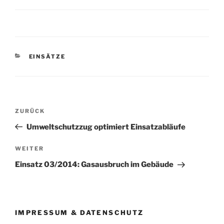
KATEGORIEN
EINSÄTZE
Beitragsnavigation
Vorheriger
ZURÜCK
Beitrag
Umweltschutzzug optimiert Einsatzabläufe
Nächster
WEITER
Beitrag
Einsatz 03/2014: Gasausbruch im Gebäude
IMPRESSUM & DATENSCHUTZ