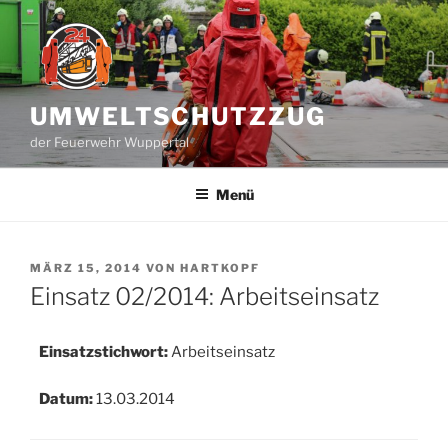
Zum
Inhalt
springen
UMWELTSCHUTZZUG
der Feuerwehr Wuppertal
Menü
VERÖFFENTLICHT
MÄRZ 15, 2014
VON
HARTKOPF
AM
Einsatz 02/2014: Arbeitseinsatz
Einsatzstichwort:
Arbeitseinsatz
Datum:
13.03.2014