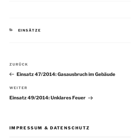
KATEGORIEN
EINSÄTZE
Beitragsnavigation
Vorheriger
ZURÜCK
Beitrag
Einsatz 47/2014: Gasausbruch im Gebäude
Nächster
WEITER
Beitrag
Einsatz 49/2014: Unklares Feuer
IMPRESSUM & DATENSCHUTZ