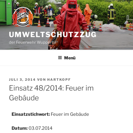
Zum
Inhalt
springen
UMWELTSCHUTZZUG
der Feuerwehr Wuppertal
Menü
VERÖFFENTLICHT
JULI 3, 2014
VON
HARTKOPF
AM
Einsatz 48/2014: Feuer im
Gebäude
Einsatzstichwort:
Feuer im Gebäude
Datum:
03.07.2014