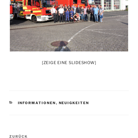
[ZEIGE EINE SLIDESHOW]
KATEGORIEN
INFORMATIONEN
,
NEUIGKEITEN
Beitragsnavigation
Vorheriger
ZURÜCK