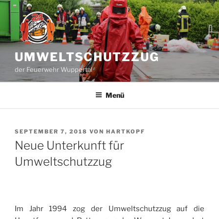
Zum
Inhalt
springen
UMWELTSCHUTZZUG
der Feuerwehr Wuppertal
Menü
VERÖFFENTLICHT
SEPTEMBER 7, 2018
VON
HARTKOPF
AM
Neue Unterkunft für
Umweltschutzzug
Im Jahr 1994 zog der Umweltschutzzug auf die