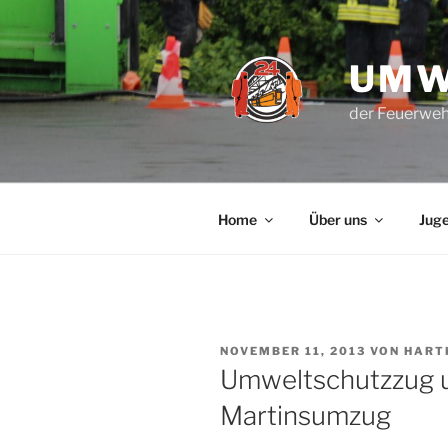
Zum
Inhalt
springen
UMW
der Feuerweh
Home
Über uns
Jug
VERÖFFENTLICHT
NOVEMBER 11, 2013
VON
HART
AM
Umweltschutzzug u
Martinsumzug