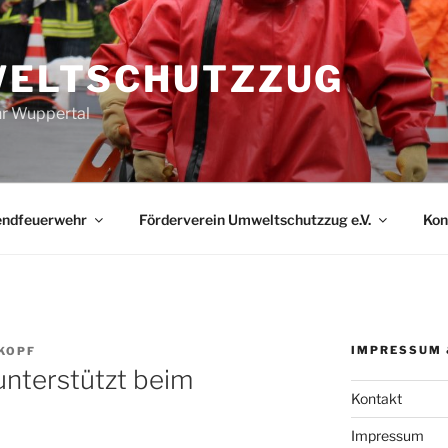
ELTSCHUTZZUG
r Wuppertal
endfeuerwehr
Förderverein Umweltschutzzug e.V.
Kon
IMPRESSUM 
KOPF
nterstützt beim
Kontakt
Impressum