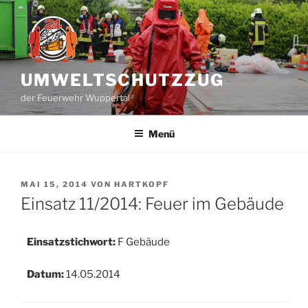
Zum
Inhalt
springen
UMWELTSCHUTZZUG
der Feuerwehr Wuppertal
Menü
VERÖFFENTLICHT
MAI 15, 2014
VON
HARTKOPF
AM
Einsatz 11/2014: Feuer im Gebäude
Einsatzstichwort:
F Gebäude
Datum:
14.05.2014