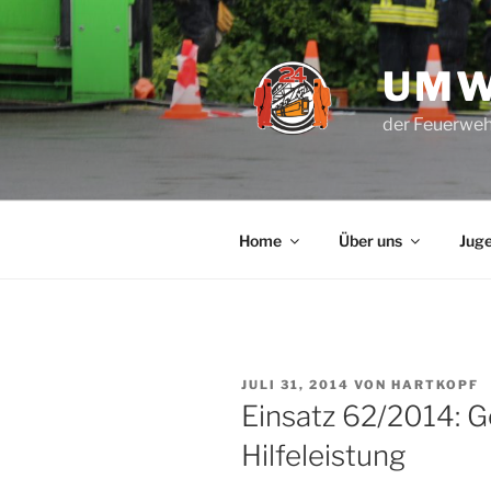
Zum
Inhalt
springen
UMW
der Feuerweh
Home
Über uns
Jug
VERÖFFENTLICHT
JULI 31, 2014
VON
HARTKOPF
AM
Einsatz 62/2014: G
Hilfeleistung