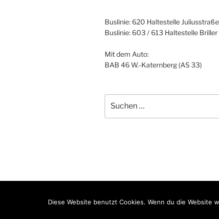
Buslinie: 620 Haltestelle Juliusstraße
Buslinie: 603 / 613 Haltestelle Brille
Mit dem Auto:
BAB 46 W.-Katernberg (AS 33)
Suche
nach:
Kontakt
Impressum
Datenschutze
Diese Website benutzt Cookies. Wenn du die Website we
gemäß