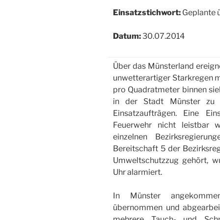
Einsatzstichwort:
Geplante ü
Datum:
30.07.2014
Über das Münsterland ereign
unwetterartiger Starkregen 
pro Quadratmeter binnen sie
in der Stadt Münster z
Einsatzaufträgen. Eine Ei
Feuerwehr nicht leistbar
einzelnen Bezirksregieru
Bereitschaft 5 der Bezirksre
Umweltschutzzug gehört, w
Uhr alarmiert.
In Münster angekommen 
übernommen und abgearbeit
mehrere Tauch- und Schm