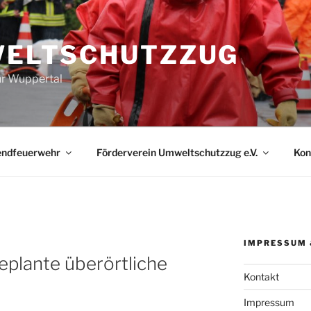
ELTSCHUTZZUG
r Wuppertal
endfeuerwehr
Förderverein Umweltschutzzug e.V.
Kon
IMPRESSUM 
eplante überörtliche
Kontakt
Impressum