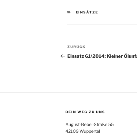
KATEGORIEN
EINSÄTZE
Beitragsnavigation
Vorheriger
ZURÜCK
Beitrag
Einsatz 61/2014: Kleiner Ölunfa
DEIN WEG ZU UNS
August-Bebel-Straße 55
42109 Wuppertal