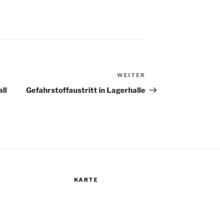
WEITER
Nächster
Beitrag
ll
Gefahrstoffaustritt in Lagerhalle
KARTE