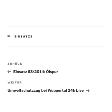
KATEGORIEN
EINSÄTZE
Beitragsnavigation
Vorheriger
ZURÜCK
Beitrag
Einsatz 63/2014: Ölspur
Nächster
WEITER
Beitrag
Umweltschutzzug bei Wuppertal 24h Live