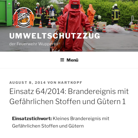
Zum
Inhalt
springen
UMWELTSCHUTZZUG
der Feuerwehr Wuppertal
Menü
VERÖFFENTLICHT
AUGUST 8, 2014
VON
HARTKOPF
AM
Einsatz 64/2014: Brandereignis mit
Gefährlichen Stoffen und Gütern 1
Einsatzstichwort:
Kleines Brandereignis mit
Gefährlichen Stoffen und Gütern