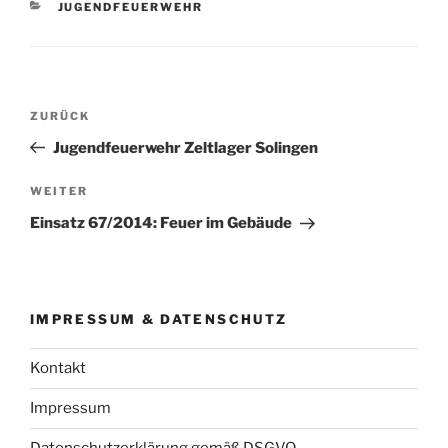
KATEGORIEN
JUGENDFEUERWEHR
Beitragsnavigation
Vorheriger
ZURÜCK
Beitrag
Jugendfeuerwehr Zeltlager Solingen
Nächster
WEITER
Beitrag
Einsatz 67/2014: Feuer im Gebäude
IMPRESSUM & DATENSCHUTZ
Kontakt
Impressum