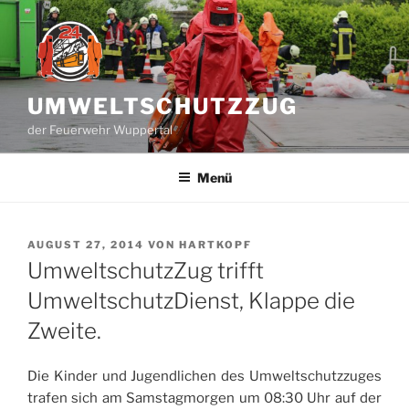
Zum
Inhalt
springen
UMWELTSCHUTZZUG
der Feuerwehr Wuppertal
Menü
VERÖFFENTLICHT
AUGUST 27, 2014
VON
HARTKOPF
AM
UmweltschutzZug trifft
UmweltschutzDienst, Klappe die
Zweite.
Die Kinder und Jugendlichen des Umweltschutzzuges
trafen sich am Samstagmorgen um 08:30 Uhr auf der