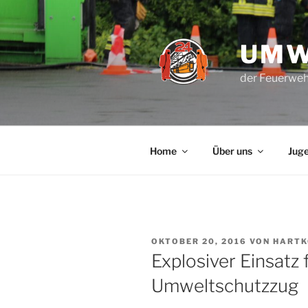
Zum
Inhalt
springen
UMW
der Feuerweh
Home
Über uns
Jug
VERÖFFENTLICHT
OKTOBER 20, 2016
VON
HARTK
AM
Explosiver Einsatz 
Umweltschutzzug