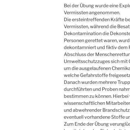
Bei der Übung wurde eine Expl
Vermissten angenommen.
Die ersteintreffenden Kräfte b
Vermissten, während die Besa
Dekontamination die Dekonste
Personen gerettet waren, wurd
dekontamniert und fiktiv dem
Abschluss der Menschenrettun
Umweltsschutzzuges sich mit 
um die ausgelaufenen Chemikal
welche Gefahrstoffe freigeset
Danach wurden mehrere Trupps
durchführten und Proben nahm
bestimmen zu können. Hierbei 
wissenschaftlichen Mitarbeite
und abwehrender Brandschutz“ 
eventuell vorhandene Stoffe 
Zum Ende der Übung verunglück