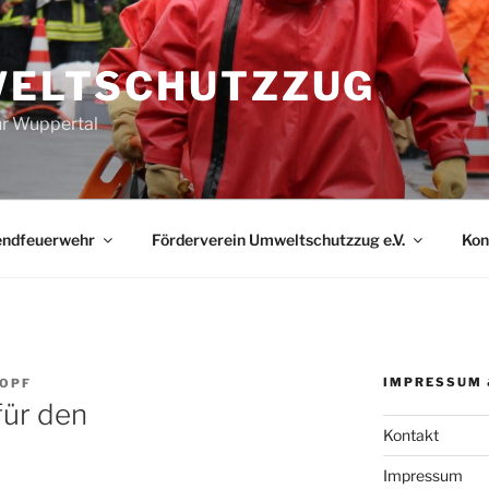
ELTSCHUTZZUG
r Wuppertal
endfeuerwehr
Förderverein Umweltschutzzug e.V.
Kon
IMPRESSUM 
OPF
für den
Kontakt
Impressum