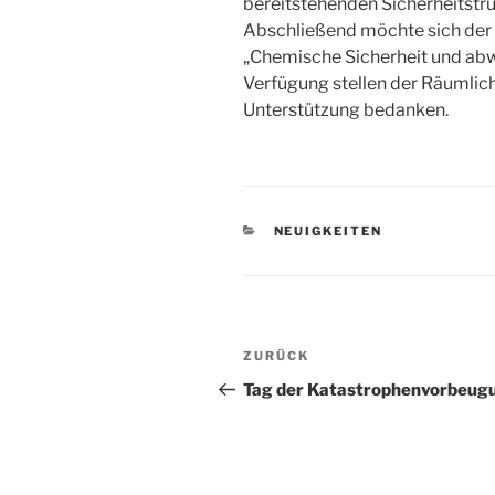
bereitstehenden Sicherheitstru
Abschließend möchte sich de
„Chemische Sicherheit und abw
Verfügung stellen der Räumlich
Unterstützung bedanken.
KATEGORIEN
NEUIGKEITEN
Beitragsnavigation
Vorheriger
ZURÜCK
Beitrag
Tag der Katastrophenvorbeug