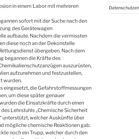
osion in einem Labor mit mehreren
Datenschutze
egannen sofort mit der Suche nach den
tzung des Gerätewagen
lle aufbaute. Nachdem die vermissten
en diese noch an der Dekonstelle
 Rettungsdienst übergeben. Nach dem
g begannen die Kräfte des
Chemikalienschutzanzügen auszurüsten,
ien aufzunehmen und festzustellen,
zt wurden.
 eingesetzt, die Gefahrstoffmessungen
en, um diese später genauer
wurden die Einsatzkräfte durch einen
r des Lehrstuhls „Chemische Sicherheit
unterstützt, welcher Auskünfte über
und mögliche chemische Reaktionen gab.
te noch ein Trupp, welcher durch den