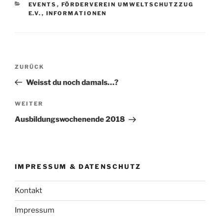
KATEGORIEN
EVENTS
,
FÖRDERVEREIN UMWELTSCHUTZZUG
E.V.
,
INFORMATIONEN
Beitragsnavigation
Vorheriger
ZURÜCK
Beitrag
Weisst du noch damals…?
Nächster
WEITER
Beitrag
Ausbildungswochenende 2018
IMPRESSUM & DATENSCHUTZ
Kontakt
Impressum