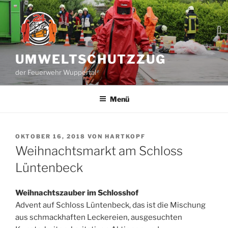
Zum
Inhalt
springen
UMWELTSCHUTZZUG
der Feuerwehr Wuppertal
Menü
VERÖFFENTLICHT
OKTOBER 16, 2018
VON
HARTKOPF
AM
Weihnachtsmarkt am Schloss
Lüntenbeck
Weihnachtszauber im Schlosshof
Advent auf Schloss Lüntenbeck, das ist die Mischung
aus schmackhaften Leckereien, ausgesuchten