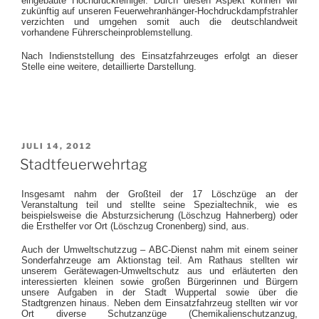
eingebaute Hochdruckreiniger. Durch diesen Aspekt können wir
zukünftig auf unseren Feuerwehranhänger-Hochdruckdampfstrahler
verzichten und umgehen somit auch die deutschlandweit
vorhandene Führerscheinproblemstellung.
Nach Indienststellung des Einsatzfahrzeuges erfolgt an dieser
Stelle eine weitere, detaillierte Darstellung.
VERÖFFENTLICHT
JULI 14, 2012
AM
Stadtfeuerwehrtag
Insgesamt nahm der Großteil der 17 Löschzüge an der
Veranstaltung teil und stellte seine Spezialtechnik, wie es
beispielsweise die Absturzsicherung (Löschzug Hahnerberg) oder
die Ersthelfer vor Ort (Löschzug Cronenberg) sind, aus.
Auch der Umweltschutzzug – ABC-Dienst nahm mit einem seiner
Sonderfahrzeuge am Aktionstag teil. Am Rathaus stellten wir
unserem Gerätewagen-Umweltschutz aus und erläuterten den
interessierten kleinen sowie großen Bürgerinnen und Bürgern
unsere Aufgaben in der Stadt Wuppertal sowie über die
Stadtgrenzen hinaus. Neben dem Einsatzfahrzeug stellten wir vor
Ort diverse Schutzanzüge (Chemikalienschutzanzug,