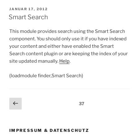
VERÖFFENTLICHT
JANUAR 17, 2012
AM
Smart Search
This module provides search using the Smart Search
component. You should only use it if you have indexed
your content and either have enabled the Smart
Search content plugin or are keeping the index of your
site updated manually.
Help
.
{loadmodule finder,Smart Search}
Beitragsnavigation
Vorherige
Seite
37
Seite
IMPRESSUM & DATENSCHUTZ