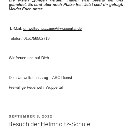
Die ersten „jungen Helden“ haben sich bereits bei uns
gemeldet. Es sind aber noch Plätze frei. Jetzt seid ihr gefragt:
Meldet Euch unter:
E-Mail:
umweltschutzzug@jf-wuppertal.de
Telefon: 0151/58502719
Wir freuen uns auf Dich.
Dein Umweltschutzzug – ABC-Dienst
Freiwillige Feuerwehr Wuppertal
VERÖFFENTLICHT
SEPTEMBER 3, 2012
AM
Besuch der Helmholtz-Schule