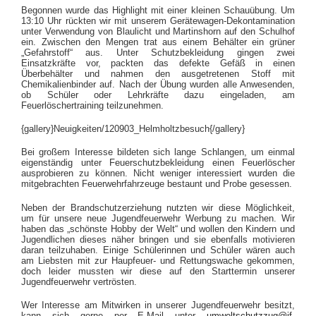
Begonnen wurde das Highlight mit einer kleinen Schauübung. Um
13:10 Uhr rückten wir mit unserem Gerätewagen-Dekontamination
unter Verwendung von Blaulicht und Martinshorn auf den Schulhof
ein. Zwischen den Mengen trat aus einem Behälter ein grüner
„Gefahrstoff“ aus. Unter Schutzbekleidung gingen zwei
Einsatzkräfte vor, packten das defekte Gefäß in einen
Überbehälter und nahmen den ausgetretenen Stoff mit
Chemikalienbinder auf. Nach der Übung wurden alle Anwesenden,
ob Schüler oder Lehrkräfte dazu eingeladen, am
Feuerlöschertraining teilzunehmen.
{gallery}Neuigkeiten/120903_Helmholtzbesuch{/gallery}
Bei großem Interesse bildeten sich lange Schlangen, um einmal
eigenständig unter Feuerschutzbekleidung einen Feuerlöscher
ausprobieren zu können. Nicht weniger interessiert wurden die
mitgebrachten Feuerwehrfahrzeuge bestaunt und Probe gesessen.
Neben der Brandschutzerziehung nutzten wir diese Möglichkeit,
um für unsere neue Jugendfeuerwehr Werbung zu machen. Wir
haben das „schönste Hobby der Welt“ und wollen den Kindern und
Jugendlichen dieses näher bringen und sie ebenfalls motivieren
daran teilzuhaben. Einige Schülerinnen und Schüler wären auch
am Liebsten mit zur Haupfeuer- und Rettungswache gekommen,
doch leider mussten wir diese auf den Starttermin unserer
Jugendfeuerwehr vertrösten.
Wer Interesse am Mitwirken in unserer Jugendfeuerwehr besitzt,
kann sich gerne per E-Mail unter
umweltschutzzug@jf-