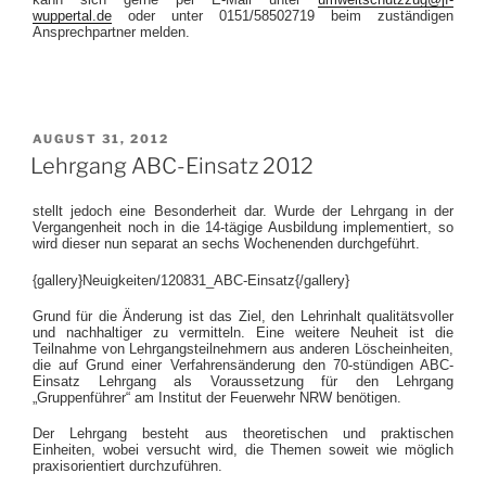
wuppertal.de
oder unter 0151/58502719 beim zuständigen
Ansprechpartner melden.
VERÖFFENTLICHT
AUGUST 31, 2012
AM
Lehrgang ABC-Einsatz 2012
stellt jedoch eine Besonderheit dar. Wurde der Lehrgang in der
Vergangenheit noch in die 14-tägige Ausbildung implementiert, so
wird dieser nun separat an sechs Wochenenden durchgeführt.
{gallery}Neuigkeiten/120831_ABC-Einsatz{/gallery}
Grund für die Änderung ist das Ziel, den Lehrinhalt qualitätsvoller
und nachhaltiger zu vermitteln. Eine weitere Neuheit ist die
Teilnahme von Lehrgangsteilnehmern aus anderen Löscheinheiten,
die auf Grund einer Verfahrensänderung den 70-stündigen ABC-
Einsatz Lehrgang als Voraussetzung für den Lehrgang
„Gruppenführer“ am Institut der Feuerwehr NRW benötigen.
Der Lehrgang besteht aus theoretischen und praktischen
Einheiten, wobei versucht wird, die Themen soweit wie möglich
praxisorientiert durchzuführen.