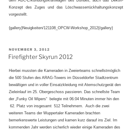
dem ABC-Erkundungskraftwagen des Bundes, auch das Dekon-
Konzept des Zuges und das Löschwasserrückhaltungskonzept
vorgestellt.
{gallery}Neuigkeiten/121108_OPCW-Workshop_2012{/gallery}
VERÖFFENTLICHT
NOVEMBER 3, 2012
AM
Firefighter Skyrun 2012
Hierbei mussten die Kameraden in Zweierteams schnellstmöglich
die 500 Stufen des ARAG-Towers im Düsseldorfer Stadtzentrum
bewältigen und in voller Einsatzkleidung mit Atemschutzgerät den
Zieleinlauf im 25. Obergeschoss passieren. Das schnellste Team
der „Funky Oil Wipers“ belegte mit 06:04 Minuten immer hin den
62. Platz von insgesamt 512 Teilnehmern. Auch die zwei
weiteren Teams der Wuppertaler Kameraden brachten
bemerkenswerte Leistungen und kamen kurz darauf ins Ziel. Im
kommenden Jahr werden sicherlich wieder einige Kameraden des