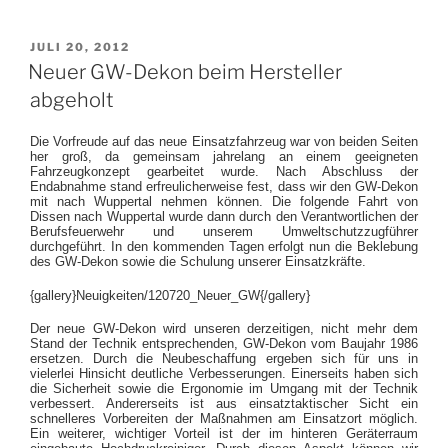
VERÖFFENTLICHT
JULI 20, 2012
AM
Neuer GW-Dekon beim Hersteller
abgeholt
Die Vorfreude auf das neue Einsatzfahrzeug war von beiden Seiten
her groß, da gemeinsam jahrelang an einem geeigneten
Fahrzeugkonzept gearbeitet wurde. Nach Abschluss der
Endabnahme stand erfreulicherweise fest, dass wir den GW-Dekon
mit nach Wuppertal nehmen können. Die folgende Fahrt von
Dissen nach Wuppertal wurde dann durch den Verantwortlichen der
Berufsfeuerwehr und unserem Umweltschutzzugführer
durchgeführt. In den kommenden Tagen erfolgt nun die Beklebung
des GW-Dekon sowie die Schulung unserer Einsatzkräfte.
{gallery}Neuigkeiten/120720_Neuer_GW{/gallery}
Der neue GW-Dekon wird unseren derzeitigen, nicht mehr dem
Stand der Technik entsprechenden, GW-Dekon vom Baujahr 1986
ersetzen. Durch die Neubeschaffung ergeben sich für uns in
vielerlei Hinsicht deutliche Verbesserungen. Einerseits haben sich
die Sicherheit sowie die Ergonomie im Umgang mit der Technik
verbessert. Andererseits ist aus einsatztaktischer Sicht ein
schnelleres Vorbereiten der Maßnahmen am Einsatzort möglich.
Ein weiterer, wichtiger Vorteil ist der im hinteren Geräterraum