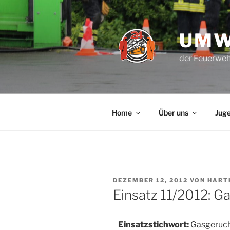
Zum
Inhalt
springen
UMW
der Feuerweh
Home
Über uns
Jug
VERÖFFENTLICHT
DEZEMBER 12, 2012
VON
HART
AM
Einsatz 11/2012: G
Einsatzstichwort:
Gasgeruch