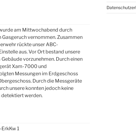
Datenschutze
dt wurde am Mittwochabend durch
in Gasgeruch vernommen. Zusammen
uerwehr rückte unser ABC-
instelle aus. Vor Ort bestand unsere
m Gebäude vorzunehmen. Durch einen
gerät Xam-7000 und
folgten Messungen im Erdgeschoss
 Obergeschoss. Durch die Messgeräte
urch unsere konnten jedoch keine
 detektiert werden.
-ErkKw 1