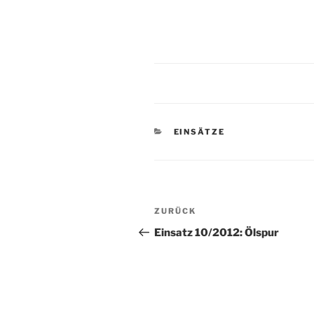
KATEGORIEN
EINSÄTZE
Beitragsnavigation
Vorheriger
ZURÜCK
Beitrag
Einsatz 10/2012: Ölspur