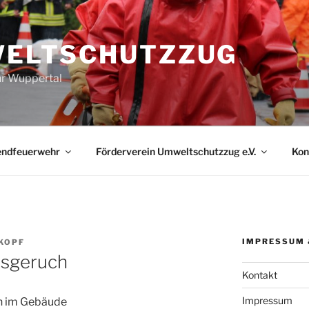
ELTSCHUTZZUG
r Wuppertal
endfeuerwehr
Förderverein Umweltschutzzug e.V.
Kon
IMPRESSUM 
KOPF
asgeruch
Kontakt
Impressum
 im Gebäude