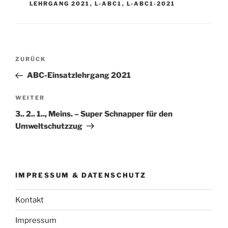
LEHRGANG 2021
,
L-ABC1
,
L-ABC1-2021
Beitragsnavigation
Vorheriger
ZURÜCK
Beitrag
ABC-Einsatzlehrgang 2021
Nächster
WEITER
Beitrag
3.. 2.. 1.., Meins. – Super Schnapper für den
Umweltschutzzug
IMPRESSUM & DATENSCHUTZ
Kontakt
Impressum