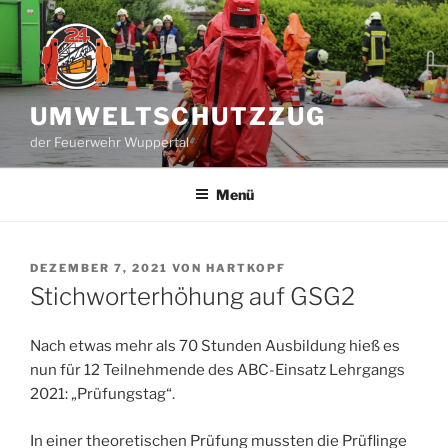
Zum
Inhalt
springen
UMWELTSCHUTZZUG
der Feuerwehr Wuppertal
Menü
VERÖFFENTLICHT
DEZEMBER 7, 2021
VON
HARTKOPF
AM
Stichworterhöhung auf GSG2
Nach etwas mehr als 70 Stunden Ausbildung hieß es
nun für 12 Teilnehmende des ABC-Einsatz Lehrgangs
2021: „Prüfungstag“.
In einer theoretischen Prüfung mussten die Prüflinge